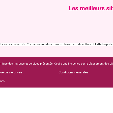
Les meilleurs si
ervices présentés. Ceci a une incidence sur le classement des offres et l’affichage de ce
mique des marques et services présentés. Ceci a une incidence sur le classement des offres
que de vie privée
Conditions générales
com