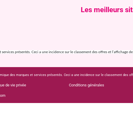
Les meilleurs si
ervices présentés. Ceci a une incidence sur le classement des offres et l’affichage de ce
mique des marques et services présentés. Ceci a une incidence sur le classement des offres
que de vie privée
Conditions générales
com