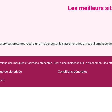
Les meilleurs si
ervices présentés. Ceci a une incidence sur le classement des offres et l’affichage de ce
mique des marques et services présentés. Ceci a une incidence sur le classement des offres
que de vie privée
Conditions générales
com