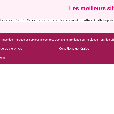
Les meilleurs si
ervices présentés. Ceci a une incidence sur le classement des offres et l’affichage de ce
mique des marques et services présentés. Ceci a une incidence sur le classement des offres
que de vie privée
Conditions générales
com