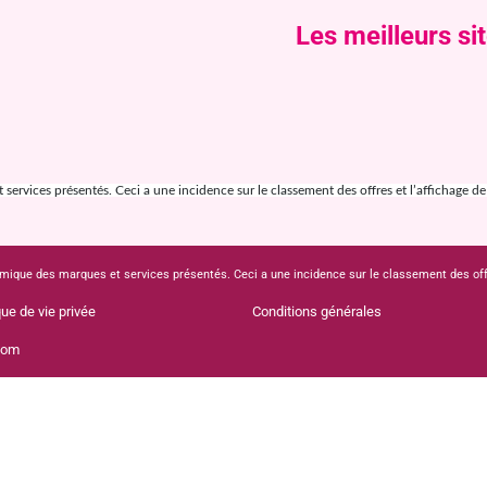
Les meilleurs si
ervices présentés. Ceci a une incidence sur le classement des offres et l’affichage de ce
mique des marques et services présentés. Ceci a une incidence sur le classement des offres
que de vie privée
Conditions générales
com